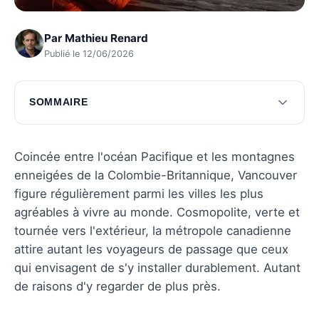
Par
Mathieu Renard
Publié le 12/06/2026
SOMMAIRE
Histoire et culture de Vancouver
Les incontournables de Vancouver
Coincée entre l'océan Pacifique et les montagnes
enneigées de la Colombie-Britannique, Vancouver
Vivre à Vancouver
figure régulièrement parmi les villes les plus
Questions fréquentes
agréables à vivre au monde. Cosmopolite, verte et
tournée vers l'extérieur, la métropole canadienne
attire autant les voyageurs de passage que ceux
qui envisagent de s'y installer durablement. Autant
de raisons d'y regarder de plus près.