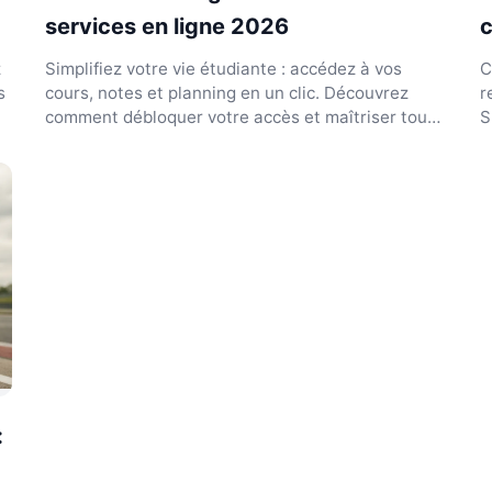
services en ligne 2026
c
z
Simplifiez votre vie étudiante : accédez à vos
C
s
cours, notes et planning en un clic. Découvrez
r
comment débloquer votre accès et maîtriser tous
S
les outils du...
g
: